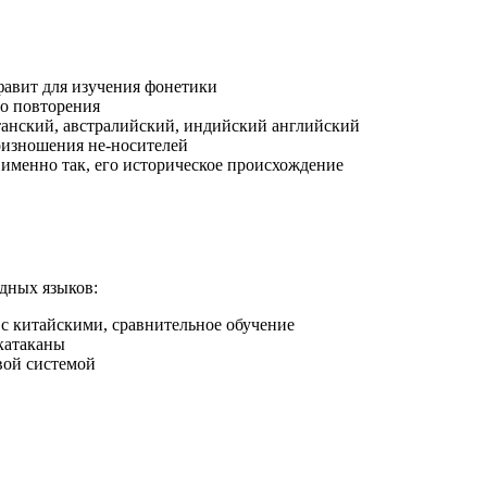
вит для изучения фонетики
го повторения
анский, австралийский, индийский английский
изношения не-носителей
именно так, его историческое происхождение
дных языков:
 с китайскими, сравнительное обучение
катаканы
вой системой