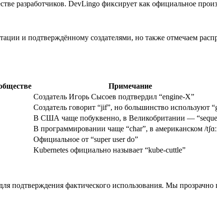
тве разработчиков. DevLingo фиксирует как официальное произ
ации и подтверждённому создателями, но также отмечаем расп
ообществе
Примечание
Создатель Игорь Сысоев подтвердил “engine-X”
Создатель говорит “jif”, но большинство используют “g
В США чаще побуквенно, в Великобритании — “seque
В программировании чаще “char”, в американском /tʃɑː
Официальное от “super user do”
Kubernetes официально называет “kube-cuttle”
ов для подтверждения фактического использования. Мы прозрач