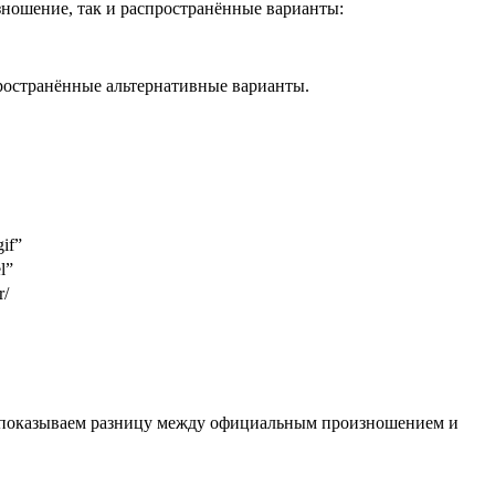
ношение, так и распространённые варианты:
ространённые альтернативные варианты.
if”
l”
r/
но показываем разницу между официальным произношением и