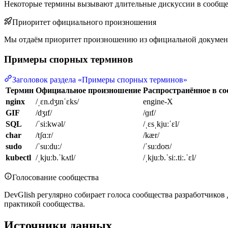
Некоторые термины вызывают длительные дискуссии в сообщес
Приоритет официального произношения
Мы отдаём приоритет произношению из официальной документ
Примеры спорных терминов
Заголовок раздела «Примеры спорных терминов»
Термин
Официальное произношение
Распространённое в с
nginx
/ˌɛn.dʒɪnˈɛks/
engine-X
GIF
/dʒɪf/
/ɡɪf/
SQL
/ˈsiːkwəl/
/ˌɛsˌkjuːˈɛl/
char
/tʃɑːr/
/kær/
sudo
/ˈsuːduː/
/ˈsuːdoʊ/
kubectl
/ˌkjuːb.ˈkʌtl/
/ˌkjuːb.ˈsiː.tiː.ˈɛl/
Голосование сообщества
DevGlish регулярно собирает голоса сообщества разработчик
практикой сообщества.
Источники данных