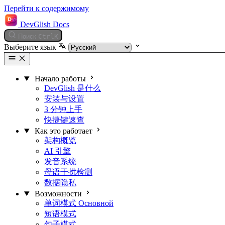
Перейти к содержимому
DevGlish Docs
Поиск
Ctrl
K
Выберите язык
Начало работы
DevGlish 是什么
安装与设置
3 分钟上手
快捷键速查
Как это работает
架构概览
AI 引擎
发音系统
母语干扰检测
数据隐私
Возможности
单词模式
Основной
短语模式
句子模式