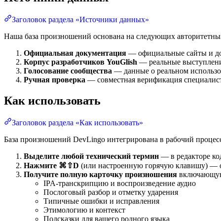
Заголовок раздела «Источники данных»
Наша база произношений основана на следующих авторитетны
Официальная документация
— официальные сайты и до
Корпус разработчиков YouGlish
— реальные выступлени
Голосование сообщества
— данные о реальном использо
Ручная проверка
— совместная верификация специалис
Как использовать
Заголовок раздела «Как использовать»
База произношений DevLingo интегрирована в рабочий процесс
Выделите любой технический термин
— в редакторе ко
Нажмите ⌘⇧D
(или настроенную горячую клавишу) — о
Получите полную карточку произношения
включающу
IPA-транскрипцию и воспроизведение аудио
Послоговый разбор и отметку ударения
Типичные ошибки и исправления
Этимологию и контекст
Подсказки для вашего родного языка