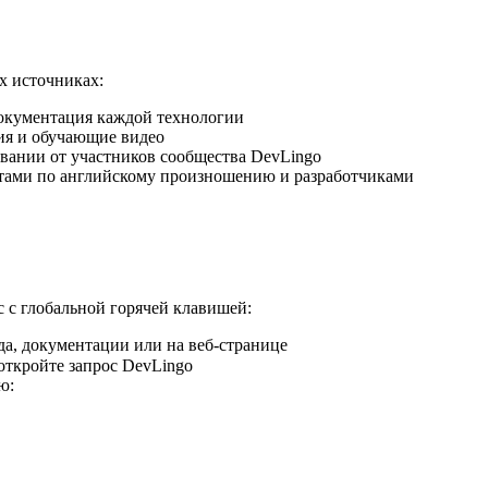
х источниках:
кументация каждой технологии
я и обучающие видео
вании от участников сообщества DevLingo
тами по английскому произношению и разработчиками
 с глобальной горячей клавишей:
да, документации или на веб-странице
ткройте запрос DevLingo
ю: