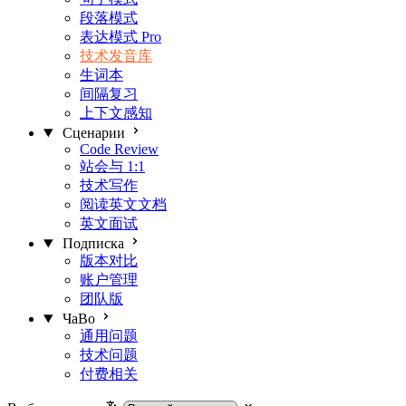
段落模式
表达模式
Pro
技术发音库
生词本
间隔复习
上下文感知
Сценарии
Code Review
站会与 1:1
技术写作
阅读英文文档
英文面试
Подписка
版本对比
账户管理
团队版
ЧаВо
通用问题
技术问题
付费相关