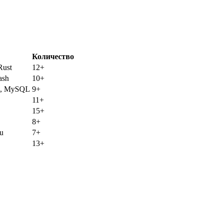
Количество
Rust
12+
ash
10+
B, MySQL
9+
11+
15+
8+
ku
7+
13+