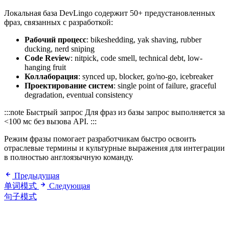
Локальная база DevLingo содержит 50+ предустановленных
фраз, связанных с разработкой:
Рабочий процесс
: bikeshedding, yak shaving, rubber
ducking, nerd sniping
Code Review
: nitpick, code smell, technical debt, low-
hanging fruit
Коллаборация
: synced up, blocker, go/no-go, icebreaker
Проектирование систем
: single point of failure, graceful
degradation, eventual consistency
:::note Быстрый запрос Для фраз из базы запрос выполняется за
<100 мс без вызова API. :::
Режим фразы помогает разработчикам быстро освоить
отраслевые термины и культурные выражения для интеграции
в полностью англоязычную команду.
Предыдущая
单词模式
Следующая
句子模式