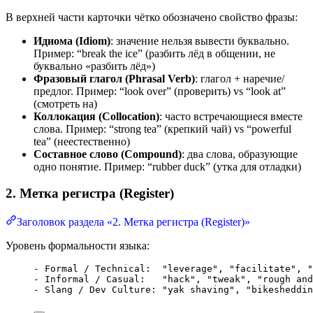
В верхней части карточки чётко обозначено свойство фразы:
Идиома (Idiom)
: значение нельзя вывести буквально.
Пример: “break the ice” (разбить лёд в общении, не
буквально «разбить лёд»)
Фразовый глагол (Phrasal Verb)
: глагол + наречие/
предлог. Пример: “look over” (проверить) vs “look at”
(смотреть на)
Коллокация (Collocation)
: часто встречающиеся вместе
слова. Пример: “strong tea” (крепкий чай) vs “powerful
tea” (неестественно)
Составное слово (Compound)
: два слова, образующие
одно понятие. Пример: “rubber duck” (утка для отладки)
2. Метка регистра (Register)
Заголовок раздела «2. Метка регистра (Register)»
Уровень формальности языка:
- Formal / Technical:  "leverage", "facilitate", "
- Informal / Casual:   "hack", "tweak", "rough and
- Slang / Dev Culture: "yak shaving", "bikesheddin