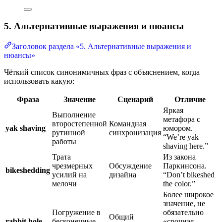
5. Альтернативные выражения и нюансы
Заголовок раздела «5. Альтернативные выражения и
нюансы»
Чёткий список синонимичных фраз с объяснением, когда
использовать какую:
Фраза
Значение
Сценарий
Отличие
Яркая
Выполнение
метафора с
второстепенной
Командная
yak shaving
юмором.
рутинной
синхронизация
“We’re yak
работы
shaving here.”
Трата
Из закона
чрезмерных
Обсуждение
Паркинсона.
bikeshedding
усилий на
дизайна
“Don’t bikeshed
мелочи
the color.”
Более широкое
значение, не
Погружение в
обязательно
Общий
rabbit hole
бесконечные
«срочная