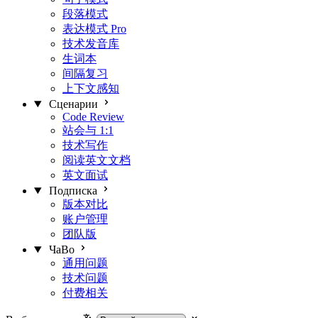
段落模式
表达模式
Pro
技术发音库
生词本
间隔复习
上下文感知
Сценарии
Code Review
站会与 1:1
技术写作
阅读英文文档
英文面试
Подписка
版本对比
账户管理
团队版
ЧаВо
通用问题
技术问题
付费相关