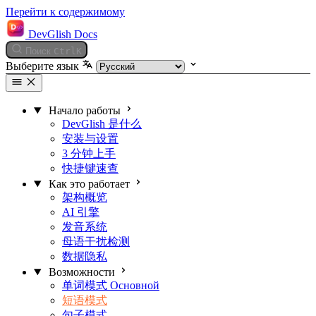
Перейти к содержимому
DevGlish Docs
Поиск
Ctrl
K
Выберите язык
Начало работы
DevGlish 是什么
安装与设置
3 分钟上手
快捷键速查
Как это работает
架构概览
AI 引擎
发音系统
母语干扰检测
数据隐私
Возможности
单词模式
Основной
短语模式
句子模式