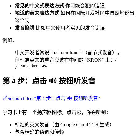
常见的中文式表达方式
你可能会犯的错误
地道的英文表达方式
如何在国际开发社区中自然地说出
这个词
发音陷阱
比如中文使用者常见的发音错误
例如：
中文开发者常说 “a-sin-cruh-nus”（音节式发音），
但标准英文的重音应该在中间的 “KRON” 上：/
ˌeɪ.sɪŋk.ˈkrɒn.əs/
第 4 步：点击 🔊 按钮听发音
Section titled “第 4 步：点击 🔊 按钮听发音”
学习卡上有一个
扬声器图标
。点击它，你会听到：
标准的英文发音（由 Google Cloud TTS 生成）
包含精确的语调和停顿