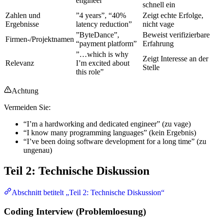
engineer”
schnell ein
Zahlen und
”4 years”, “40%
Zeigt echte Erfolge,
Ergebnisse
latency reduction”
nicht vage
”ByteDance”,
Beweist verifizierbare
Firmen-/Projektnamen
“payment platform”
Erfahrung
”…which is why
Zeigt Interesse an der
Relevanz
I’m excited about
Stelle
this role”
Achtung
Vermeiden Sie:
“I’m a hardworking and dedicated engineer” (zu vage)
“I know many programming languages” (kein Ergebnis)
“I’ve been doing software development for a long time” (zu
ungenau)
Teil 2: Technische Diskussion
Abschnitt betitelt „Teil 2: Technische Diskussion“
Coding Interview (Problemloesung)