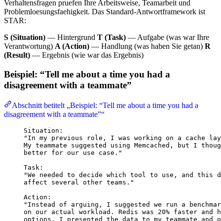
Verhaltensfragen pruefen Ihre Arbeitsweise, Teamarbeit und
Problemloesungsfaehigkeit. Das Standard-Antwortframework ist
STAR:
S (Situation)
— Hintergrund
T (Task)
— Aufgabe (was war Ihre
Verantwortung)
A (Action)
— Handlung (was haben Sie getan)
R
(Result)
— Ergebnis (wie war das Ergebnis)
Beispiel: “Tell me about a time you had a
disagreement with a teammate”
Abschnitt betitelt „Beispiel: “Tell me about a time you had a
disagreement with a teammate”“
Situation:
"In my previous role, I was working on a cache lay
My teammate suggested using Memcached, but I thoug
better for our use case."
Task:
"We needed to decide which tool to use, and this d
affect several other teams."
Action:
"Instead of arguing, I suggested we run a benchmar
on our actual workload. Redis was 20% faster and h
options. I presented the data to my teammate and o