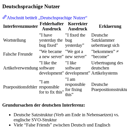
Deutschsprachige Nutzer
Abschnitt betitelt „Deutschsprachige Nutzer“
Fehlerhafter
Korrekter
Interferenzmuster
Erklaerung
Ausdruck
Ausdruck
”I have
"I fixed the
Deutsche
Wortstellung
yesterday the
bug
Satzklammer
bug fixed"
yesterday”
uebertraegt sich
”We became
"We got a
"bekommen” ≠
Falsche Freunde
a new server"
new server"
“become”
”I like the
"I like
Uebertragung des
Artikelverwendung
software
software
deutschen
development"
development”
Artikelsystems
"I am
”I am
responsible
Deutsche
Praepositionsfehler
responsible
for fixing
Praepositionsstruktu
for to fix this"
this”
Grundursachen der deutschen Interferenz:
Deutsche Satzstruktur (Verb am Ende in Nebensaetzen) vs.
englische SVO-Struktur
Viele “False Friends” zwischen Deutsch und Englisch