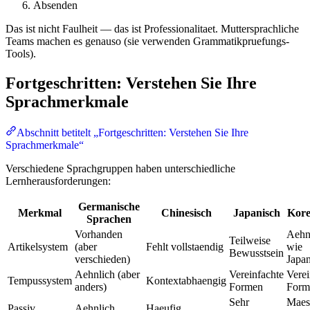
Absenden
Das ist nicht Faulheit — das ist Professionalitaet. Muttersprachliche
Teams machen es genauso (sie verwenden Grammatikpruefungs-
Tools).
Fortgeschritten: Verstehen Sie Ihre
Sprachmerkmale
Abschnitt betitelt „Fortgeschritten: Verstehen Sie Ihre
Sprachmerkmale“
Verschiedene Sprachgruppen haben unterschiedliche
Lernherausforderungen:
Germanische
Merkmal
Chinesisch
Japanisch
Kore
Sprachen
Vorhanden
Aehn
Teilweise
Artikelsystem
(aber
Fehlt vollstaendig
wie
Bewusstsein
verschieden)
Japan
Aehnlich (aber
Vereinfachte
Verei
Tempussystem
Kontextabhaengig
anders)
Formen
Form
Sehr
Maes
Passiv
Aehnlich
Haeufig