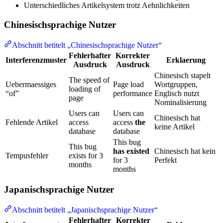
Unterschiedliches Artikelsystem trotz Aehnlichkeiten
Chinesischsprachige Nutzer
Abschnitt betitelt „Chinesischsprachige Nutzer“
Fehlerhafter
Korrekter
Interferenzmuster
Erklaerung
Ausdruck
Ausdruck
Chinesisch stapelt
The speed of
Uebermaessiges
Page load
Wortgruppen,
loading of
“of”
performance
Englisch nutzt
page
Nominalisierung
Users can
Users can
Chinesisch hat
Fehlende Artikel
access
access
the
keine Artikel
database
database
This bug
This bug
has existed
Chinesisch hat kein
Tempusfehler
exists for 3
for 3
Perfekt
months
months
Japanischsprachige Nutzer
Abschnitt betitelt „Japanischsprachige Nutzer“
Fehlerhafter
Korrekter