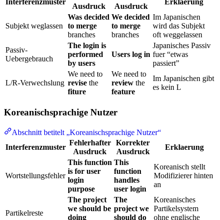
Interferenzmuster
Erklaerung
Ausdruck
Ausdruck
Was decided
We decided
Im Japanischen
Subjekt weglassen
to merge
to merge
wird das Subjekt
branches
branches
oft weggelassen
The login is
Japanisches Passiv
Passiv-
performed
Users log in
fuer “etwas
Uebergebrauch
by users
passiert”
We need to
We need to
Im Japanischen gibt
L/R-Verwechslung
revise
the
review
the
es kein L
fiture
feature
Koreanischsprachige Nutzer
Abschnitt betitelt „Koreanischsprachige Nutzer“
Fehlerhafter
Korrekter
Interferenzmuster
Erklaerung
Ausdruck
Ausdruck
This function
This
Koreanisch stellt
is for user
function
Wortstellungsfehler
Modifizierer hinten
login
handles
an
purpose
user login
The project
The
Koreanisches
we should be
project we
Partikelsystem
Partikelreste
doing
should do
ohne englische