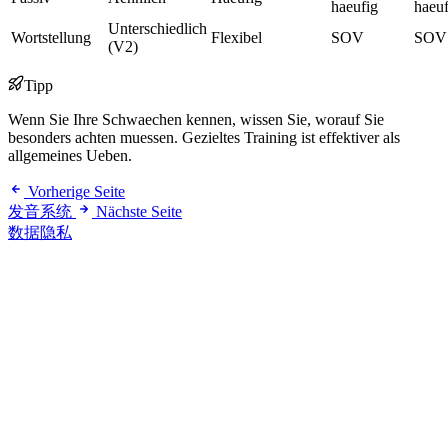
haeufig
haeuf
Unterschiedlich
Wortstellung
Flexibel
SOV
SOV
(V2)
Tipp
Wenn Sie Ihre Schwaechen kennen, wissen Sie, worauf Sie
besonders achten muessen. Gezieltes Training ist effektiver als
allgemeines Ueben.
Vorherige Seite
发音系统
Nächste Seite
数据隐私