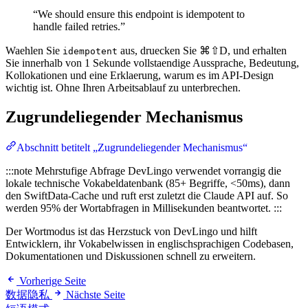
“We should ensure this endpoint is idempotent to
handle failed retries.”
Waehlen Sie
aus, druecken Sie ⌘⇧D, und erhalten
idempotent
Sie innerhalb von 1 Sekunde vollstaendige Aussprache, Bedeutung,
Kollokationen und eine Erklaerung, warum es im API-Design
wichtig ist. Ohne Ihren Arbeitsablauf zu unterbrechen.
Zugrundeliegender Mechanismus
Abschnitt betitelt „Zugrundeliegender Mechanismus“
:::note Mehrstufige Abfrage DevLingo verwendet vorrangig die
lokale technische Vokabeldatenbank (85+ Begriffe, <50ms), dann
den SwiftData-Cache und ruft erst zuletzt die Claude API auf. So
werden 95% der Wortabfragen in Millisekunden beantwortet. :::
Der Wortmodus ist das Herzstuck von DevLingo und hilft
Entwicklern, ihr Vokabelwissen in englischsprachigen Codebasen,
Dokumentationen und Diskussionen schnell zu erweitern.
Vorherige Seite
数据隐私
Nächste Seite