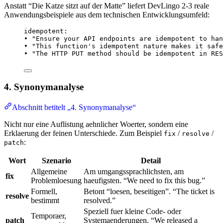
Anstatt “Die Katze sitzt auf der Matte” liefert DevLingo 2-3 reale
Anwendungsbeispiele aus dem technischen Entwicklungsumfeld:
idempotent:
• "Ensure your API endpoints are idempotent to han
• "This function's idempotent nature makes it safe
• "The HTTP PUT method should be idempotent in RES
4. Synonymanalyse
Abschnitt betitelt „4. Synonymanalyse“
Nicht nur eine Auflistung aehnlicher Woerter, sondern eine
Erklaerung der feinen Unterschiede. Zum Beispiel
/
/
fix
resolve
:
patch
Wort
Szenario
Detail
Allgemeine
Am umgangssprachlichsten, am
fix
Problemloesung
haeufigsten. “We need to fix this bug.”
Formell,
Betont “loesen, beseitigen”. “The ticket is
resolve
bestimmt
resolved.”
Speziell fuer kleine Code- oder
Temporaer,
patch
Systemaenderungen. “We released a