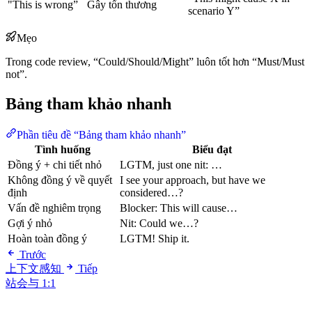
"This is wrong”
Gây tổn thương
scenario Y”
Mẹo
Trong code review, “Could/Should/Might” luôn tốt hơn “Must/Must
not”.
Bảng tham khảo nhanh
Phần tiêu đề “Bảng tham khảo nhanh”
Tình huống
Biểu đạt
Đồng ý + chi tiết nhỏ
LGTM, just one nit: …
Không đồng ý về quyết
I see your approach, but have we
định
considered…?
Vấn đề nghiêm trọng
Blocker: This will cause…
Gợi ý nhỏ
Nit: Could we…?
Hoàn toàn đồng ý
LGTM! Ship it.
Trước
上下文感知
Tiếp
站会与 1:1