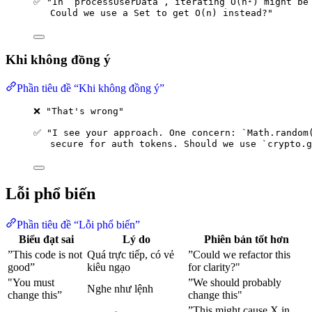
✅ "In `processUserData`, iterating O(n²) might be
Could we use a Set to get O(n) instead?"
Khi không đồng ý
Phần tiêu đề “Khi không đồng ý”
❌ "That's wrong"
✅ "I see your approach. One concern: `Math.random
secure for auth tokens. Should we use `crypto.g
Lỗi phổ biến
Phần tiêu đề “Lỗi phổ biến”
Biểu đạt sai
Lý do
Phiên bản tốt hơn
”This code is not
Quá trực tiếp, có vẻ
”Could we refactor this
good”
kiêu ngạo
for clarity?"
"You must
”We should probably
Nghe như lệnh
change this”
change this"
”This might cause X in