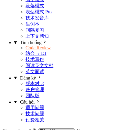
段落模式
表达模式
Pro
技术发音库
生词本
间隔复习
上下文感知
Tình huống
Code Review
站会与 1:1
技术写作
阅读英文文档
英文面试
Đăng ký
版本对比
账户管理
团队版
Câu hỏi
通用问题
技术问题
付费相关