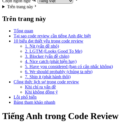
Chọn ngôn ngữ
Trên trang này
Trên trang này
Tổng quan
Tại sao code review cần tiếng Anh đặc biệt
10 biểu đạt thiết yếu trong code review
1. Nit (vấn đề nhỏ)
2. LGTM (Looks Good To Me)
3. Blocker (vấn đề chặn)
4. Nice catch (phát hiện hay)
5. Have you considered (bạn có cân nhắc không)
6. We should probably (chúng ta nên)
7. Ship it (phát hành thôi)
Công thức lịch sự trong code review
Khi chỉ ra vấn đề
Khi không đồng ý
Lỗi phổ biến
Bảng tham khảo nhanh
Tiếng Anh trong Code Review