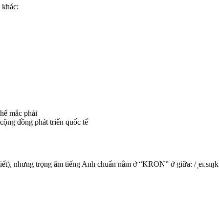
 khác:
hể mắc phải
cộng đồng phát triển quốc tế
tiết), nhưng trọng âm tiếng Anh chuẩn nằm ở “KRON” ở giữa: /ˌeɪ.sɪŋk.