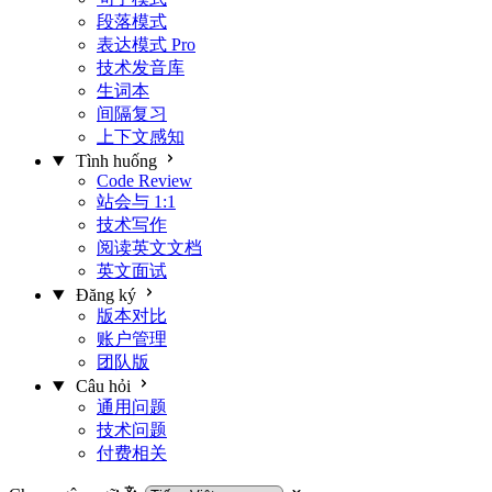
段落模式
表达模式
Pro
技术发音库
生词本
间隔复习
上下文感知
Tình huống
Code Review
站会与 1:1
技术写作
阅读英文文档
英文面试
Đăng ký
版本对比
账户管理
团队版
Câu hỏi
通用问题
技术问题
付费相关