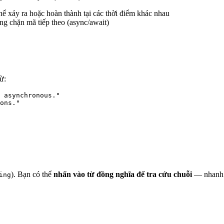
hể xảy ra hoặc hoàn thành tại các thời điểm khác nhau
ông chặn mã tiếp theo (async/await)
ừ:
 asynchronous."
ons."
). Bạn có thể
nhấn vào từ đồng nghĩa để tra cứu chuỗi
— nhanh c
ing