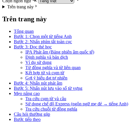
Chọn ngôn ngữ
Trên trang này
Trên trang này
Tổng quan
Bước 1: Chọn một từ tiếng Anh
Bước 2: Nhấn phím tắt toàn cục
Bước 3: Đọc thẻ học
IPA Phát âm (Bảng phiên âm quốc tế)
Định nghĩa và bản dịch
Ví dụ sử dụng
Từ đồng nghĩa và từ liên quan
Kết hợp từ và cụm từ
Gợi ý biểu đạt tự nhiên
Bước 4: Nhấn nút phát âm
Bước 5: Nhấn nút lưu vào sổ từ vựng
Mẹo nâng cao
Tra cứu cụm từ và câu
Sử dụng chế độ Express (ngôn ngữ mẹ đẻ → tiếng Anh)
Tra cứu chuỗi từ đồng nghĩa
Câu hỏi thường gặp
Bước tiếp theo