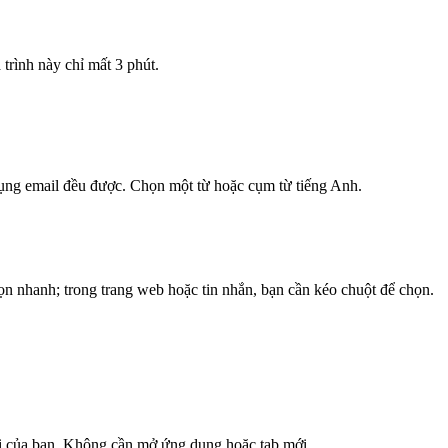
trình này chỉ mất 3 phút.
g email đều được. Chọn một từ hoặc cụm từ tiếng Anh.
ọn nhanh; trong trang web hoặc tin nhắn, bạn cần kéo chuột để chọn.
tại của bạn. Không cần mở ứng dụng hoặc tab mới.