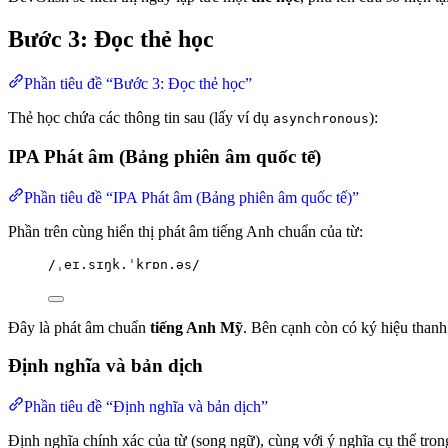
Bước 3: Đọc thẻ học
Phần tiêu đề “Bước 3: Đọc thẻ học”
Thẻ học chứa các thông tin sau (lấy ví dụ
):
asynchronous
IPA Phát âm (Bảng phiên âm quốc tế)
Phần tiêu đề “IPA Phát âm (Bảng phiên âm quốc tế)”
Phần trên cùng hiển thị phát âm tiếng Anh chuẩn của từ:
/ˌeɪ.sɪŋk.ˈkrɒn.əs/
Đây là phát âm chuẩn
tiếng Anh Mỹ
. Bên cạnh còn có ký hiệu thanh 
Định nghĩa và bản dịch
Phần tiêu đề “Định nghĩa và bản dịch”
Định nghĩa chính xác của từ (song ngữ), cùng với ý nghĩa cụ thể tron