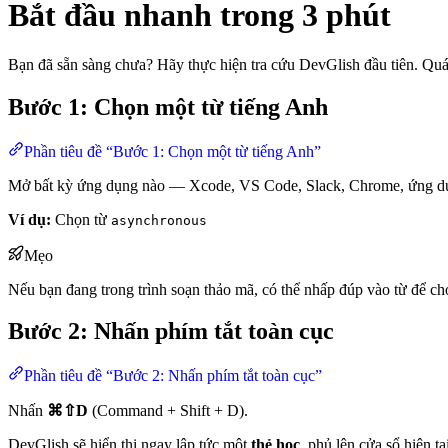
Bắt đầu nhanh trong 3 phút
Bạn đã sẵn sàng chưa? Hãy thực hiện tra cứu DevGlish đầu tiên. Quá 
Bước 1: Chọn một từ tiếng Anh
Phần tiêu đề “Bước 1: Chọn một từ tiếng Anh”
Mở bất kỳ ứng dụng nào — Xcode, VS Code, Slack, Chrome, ứng dụn
Ví dụ:
Chọn từ
asynchronous
Mẹo
Nếu bạn đang trong trình soạn thảo mã, có thể nhấp đúp vào từ để ch
Bước 2: Nhấn phím tắt toàn cục
Phần tiêu đề “Bước 2: Nhấn phím tắt toàn cục”
Nhấn
⌘⇧D
(Command + Shift + D).
DevGlish sẽ hiển thị ngay lập tức một
thẻ học
, phủ lên cửa sổ hiện 