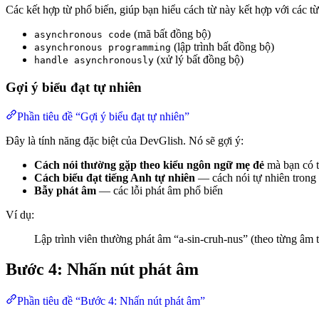
Các kết hợp từ phổ biến, giúp bạn hiểu cách từ này kết hợp với các từ
(mã bất đồng bộ)
asynchronous code
(lập trình bất đồng bộ)
asynchronous programming
(xử lý bất đồng bộ)
handle asynchronously
Gợi ý biểu đạt tự nhiên
Phần tiêu đề “Gợi ý biểu đạt tự nhiên”
Đây là tính năng đặc biệt của DevGlish. Nó sẽ gợi ý:
Cách nói thường gặp theo kiểu ngôn ngữ mẹ đẻ
mà bạn có t
Cách biểu đạt tiếng Anh tự nhiên
— cách nói tự nhiên trong 
Bẫy phát âm
— các lỗi phát âm phổ biến
Ví dụ:
Lập trình viên thường phát âm “a-sin-cruh-nus” (theo từng âm 
Bước 4: Nhấn nút phát âm
Phần tiêu đề “Bước 4: Nhấn nút phát âm”