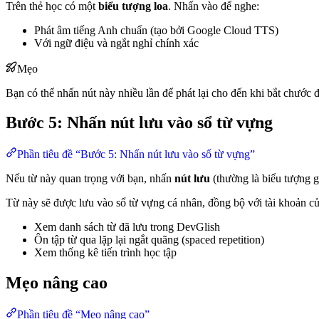
Trên thẻ học có một
biểu tượng loa
. Nhấn vào để nghe:
Phát âm tiếng Anh chuẩn (tạo bởi Google Cloud TTS)
Với ngữ điệu và ngắt nghỉ chính xác
Mẹo
Bạn có thể nhấn nút này nhiều lần để phát lại cho đến khi bắt chước 
Bước 5: Nhấn nút lưu vào sổ từ vựng
Phần tiêu đề “Bước 5: Nhấn nút lưu vào sổ từ vựng”
Nếu từ này quan trọng với bạn, nhấn
nút lưu
(thường là biểu tượng g
Từ này sẽ được lưu vào sổ từ vựng cá nhân, đồng bộ với tài khoản củ
Xem danh sách từ đã lưu trong DevGlish
Ôn tập từ qua lặp lại ngắt quãng (spaced repetition)
Xem thống kê tiến trình học tập
Mẹo nâng cao
Phần tiêu đề “Mẹo nâng cao”