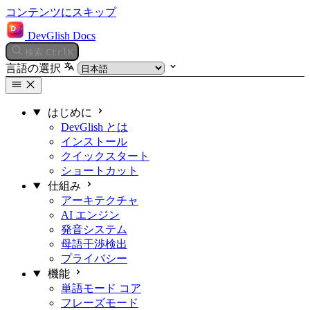
コンテンツにスキップ
DevGlish Docs
検索
Ctrl
K
言語の選択
はじめに
DevGlish とは
インストール
クイックスタート
ショートカット
仕組み
アーキテクチャ
AI エンジン
発音システム
母語干渉検出
プライバシー
機能
単語モード
コア
フレーズモード