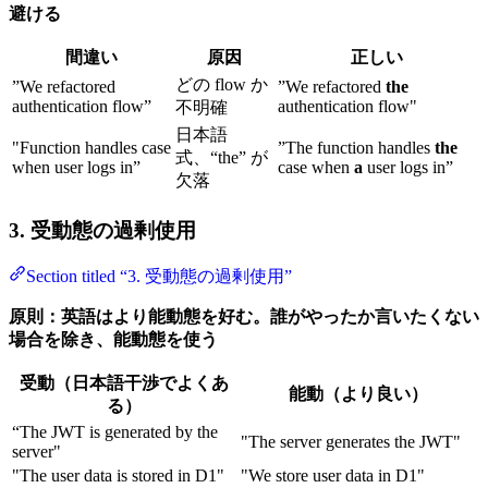
避ける
間違い
原因
正しい
どの flow か
”We refactored
”We refactored
the
authentication flow”
authentication flow"
不明確
日本語
"Function handles case
”The function handles
the
式、“the” が
when user logs in”
case when
a
user logs in”
欠落
3. 受動態の過剰使用
Section titled “3. 受動態の過剰使用”
原則：英語はより能動態を好む。誰がやったか言いたくない
場合を除き、能動態を使う
受動（日本語干渉でよくあ
能動（より良い）
る）
“The JWT is generated by the
"The server generates the JWT"
server"
"The user data is stored in D1"
"We store user data in D1"