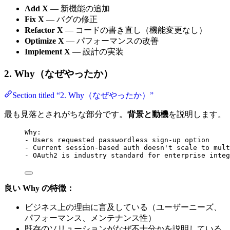
Add X
— 新機能の追加
Fix X
— バグの修正
Refactor X
— コードの書き直し（機能変更なし）
Optimize X
— パフォーマンスの改善
Implement X
— 設計の実装
2. Why（なぜやったか）
Section titled “2. Why（なぜやったか）”
最も見落とされがちな部分です。
背景と動機
を説明します。
Why:
- Users requested passwordless sign-up option
- Current session-based auth doesn't scale to mult
- OAuth2 is industry standard for enterprise integ
良い Why の特徴：
ビジネス上の理由に言及している（ユーザーニーズ、
パフォーマンス、メンテナンス性）
既存のソリューションがなぜ不十分かを説明している