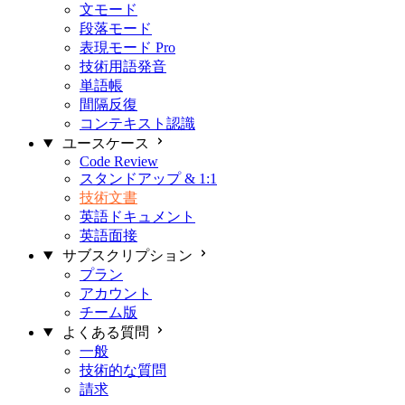
文モード
段落モード
表現モード
Pro
技術用語発音
単語帳
間隔反復
コンテキスト認識
ユースケース
Code Review
スタンドアップ & 1:1
技術文書
英語ドキュメント
英語面接
サブスクリプション
プラン
アカウント
チーム版
よくある質問
一般
技術的な質問
請求