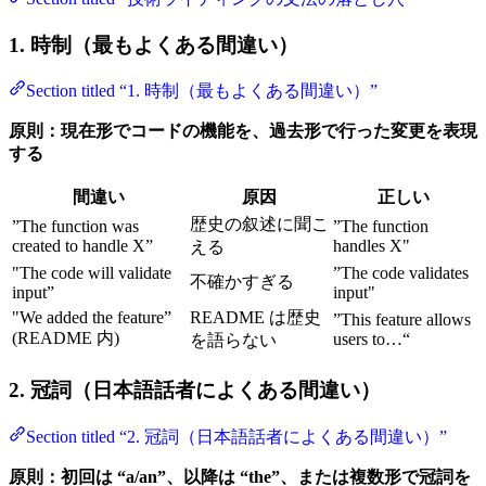
1. 時制（最もよくある間違い）
Section titled “1. 時制（最もよくある間違い）”
原則：現在形でコードの機能を、過去形で行った変更を表現
する
間違い
原因
正しい
歴史の叙述に聞こ
”The function was
”The function
created to handle X”
handles X"
える
"The code will validate
”The code validates
不確かすぎる
input”
input"
"We added the feature”
README は歴史
”This feature allows
(README 内)
users to…“
を語らない
2. 冠詞（日本語話者によくある間違い）
Section titled “2. 冠詞（日本語話者によくある間違い）”
原則：初回は “a/an”、以降は “the”、または複数形で冠詞を