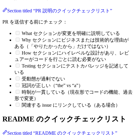
Section titled “PR 説明のクイックチェックリスト”
PR を送信する前にチェック：
What セクションが変更を明確に説明している
Why セクションにビジネスまたは技術的な理由が
ある（「やりたかったから」だけではない）
How セクションにハイレベルな設計があり、レビ
ュアーがコードを行ごとに読む必要がない
Testing セクションにテストカバレッジを記述して
いる
受動態が過剰でない
冠詞が正しい（“the” vs “a”）
時制が一貫している（現在形でコードの機能、過去
形で変更）
関連する issue にリンクしている（ある場合）
README のクイックチェックリスト
Section titled “README のクイックチェックリスト”