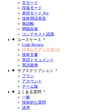
文モード
段落モード
表現モード
Pro
技術用語発音
単語帳
間隔反復
コンテキスト認識
ユースケース
Code Review
スタンドアップ & 1:1
技術文書
英語ドキュメント
英語面接
サブスクリプション
プラン
アカウント
チーム版
よくある質問
一般
技術的な質問
請求