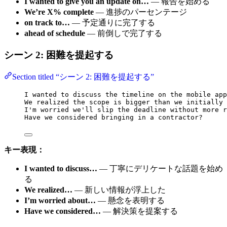
I wanted to give you an update on…
— 報告を始める
We’re X% complete
— 進捗のパーセンテージ
on track to…
— 予定通りに完了する
ahead of schedule
— 前倒しで完了する
シーン 2: 困難を提起する
Section titled “シーン 2: 困難を提起する”
I wanted to discuss the timeline on the mobile app
We realized the scope is bigger than we initially 
I'm worried we'll slip the deadline without more r
Have we considered bringing in a contractor?
キー表現：
I wanted to discuss…
— 丁寧にデリケートな話題を始め
る
We realized…
— 新しい情報が浮上した
I’m worried about…
— 懸念を表明する
Have we considered…
— 解決策を提案する