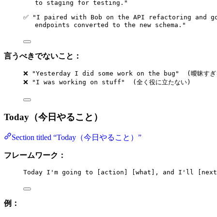
to staging for testing."
✅ "I paired with Bob on the API refactoring and g
endpoints converted to the new schema."
言うべきでないこと：
❌ "Yesterday I did some work on the bug"  (曖昧す
❌ "I was working on stuff"  (全く役に立たない)
Today（今日やること）
Section titled “Today（今日やること）”
フレームワーク：
Today I'm going to [action] [what], and I'll [next
例：