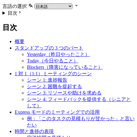
言語の選択
目次
目次
概要
スタンドアップの 3 つのパート
Yesterday（昨日やったこと）
Today（今日やること）
Blockers（障害になっていること）
1 対 1（1:1）ミーティングのシーン
シーン 1: 進捗報告
シーン 2: 困難を提起する
シーン 3: リソースや助けを求める
シーン 4: フィードバックを提供する（シニアと
して）
Express モードのミーティングでの活用
例：「このタスクの見積もりが甘かった」と言い
たい
時間と進捗の表現