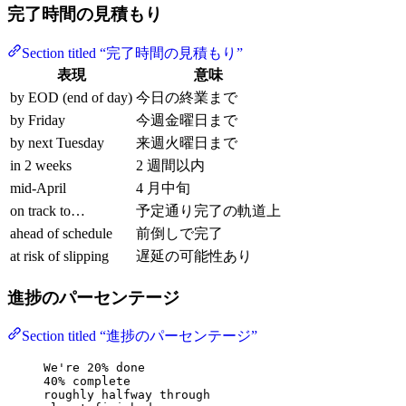
完了時間の見積もり
Section titled “完了時間の見積もり”
表現
意味
by EOD (end of day)
今日の終業まで
by Friday
今週金曜日まで
by next Tuesday
来週火曜日まで
in 2 weeks
2 週間以内
mid-April
4 月中旬
on track to…
予定通り完了の軌道上
ahead of schedule
前倒しで完了
at risk of slipping
遅延の可能性あり
進捗のパーセンテージ
Section titled “進捗のパーセンテージ”
We're 20% done
40% complete
roughly halfway through