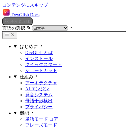
コンテンツにスキップ
DevGlish Docs
検索
Ctrl
K
言語の選択
はじめに
DevGlish とは
インストール
クイックスタート
ショートカット
仕組み
アーキテクチャ
AI エンジン
発音システム
母語干渉検出
プライバシー
機能
単語モード
コア
フレーズモード