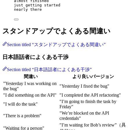
almost finished
just getting started
nearly there
スタンドアップでよくある間違い
Section titled “スタンドアップでよくある間違い”
日本語話者によくある干渉
Section titled “日本語話者によくある干渉”
間違い
より良いバージョン
”Yesterday I was working on
"Yesterday I fixed the bug"
the bug"
"I did something on the API"
"I completed the API refactoring"
"I’m going to finish the task by
"I will do the task"
Friday"
"We’re blocked on the API
"There is a problem"
credentials"
"I’m waiting for Bob’s review”（具
"Waiting for a person"