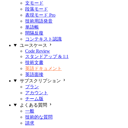
文モード
段落モード
表現モード
Pro
技術用語発音
単語帳
間隔反復
コンテキスト認識
ユースケース
Code Review
スタンドアップ & 1:1
技術文書
英語ドキュメント
英語面接
サブスクリプション
プラン
アカウント
チーム版
よくある質問
一般
技術的な質問
請求