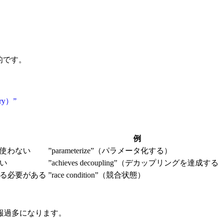
的です。
ry）”
例
使わない
”parameterize”（パラメータ化する）
い
”achieves decoupling”（デカップリングを達成す
る必要がある
”race condition”（競合状態）
報過多になります。