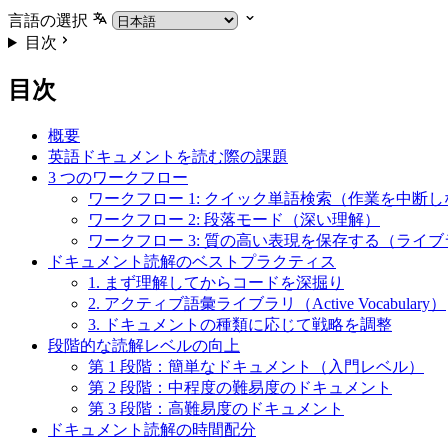
言語の選択
目次
目次
概要
英語ドキュメントを読む際の課題
3 つのワークフロー
ワークフロー 1: クイック単語検索（作業を中断
ワークフロー 2: 段落モード（深い理解）
ワークフロー 3: 質の高い表現を保存する（ライ
ドキュメント読解のベストプラクティス
1. まず理解してからコードを深掘り
2. アクティブ語彙ライブラリ（Active Vocabulary）
3. ドキュメントの種類に応じて戦略を調整
段階的な読解レベルの向上
第 1 段階：簡単なドキュメント（入門レベル）
第 2 段階：中程度の難易度のドキュメント
第 3 段階：高難易度のドキュメント
ドキュメント読解の時間配分