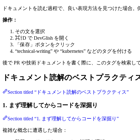
ドキュメントを読む過程で、良い表現方法を見つけた場合。
操作：
その文を選択
⌘⇧D で DevGlish を開く
「保存」ボタンをクリック
“technical-writing” や “kubernetes” などのタグを付ける
後で PR や技術ドキュメントを書く際に、このタグを検索
ドキュメント読解のベストプラクティ
Section titled “ドキュメント読解のベストプラクティス”
1. まず理解してからコードを深掘り
Section titled “1. まず理解してからコードを深掘り”
複雑な概念に遭遇した場合：