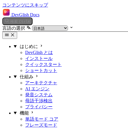
コンテンツにスキップ
DevGlish Docs
検索
Ctrl
K
言語の選択
はじめに
DevGlish とは
インストール
クイックスタート
ショートカット
仕組み
アーキテクチャ
AI エンジン
発音システム
母語干渉検出
プライバシー
機能
単語モード
コア
フレーズモード