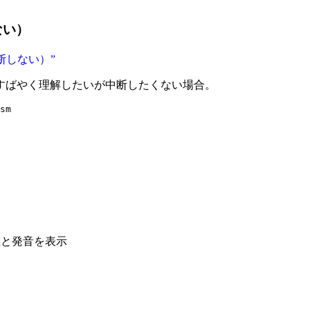
ない）
を中断しない）”
すばやく理解したいが中断したくない場合。
sm
定義と発音を表示