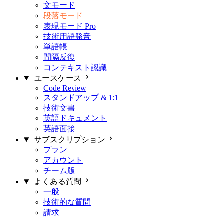
文モード
段落モード
表現モード
Pro
技術用語発音
単語帳
間隔反復
コンテキスト認識
ユースケース
Code Review
スタンドアップ & 1:1
技術文書
英語ドキュメント
英語面接
サブスクリプション
プラン
アカウント
チーム版
よくある質問
一般
技術的な質問
請求