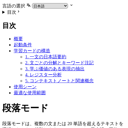
言語の選択
目次
目次
概要
起動条件
学習カードの構造
1. 一文の日本語要約
2. 文ごとの分解とキーワード注記
3. 学ぶ価値のある表現の抽出
4. レジスター分析
5. コンテキストノートと関連概念
使用シーン
最適な使用範囲
段落モード
段落モードは、複数の文または 20 単語を超えるテキストを