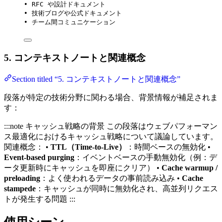
• RFC や設計ドキュメント
• 技術ブログや公式ドキュメント
• チーム間コミュニケーション
5. コンテキストノートと関連概念
Section titled “5. コンテキストノートと関連概念”
段落が特定の技術分野に関わる場合、背景情報が補足されま
す：
:::note キャッシュ戦略の背景 この段落はウェブパフォーマン
ス最適化におけるキャッシュ戦略について議論しています。
関連概念： •
TTL（Time-to-Live）
：時間ベースの無効化 •
Event-based purging
：イベントベースの手動無効化（例：デ
ータ更新時にキャッシュを即座にクリア） •
Cache warmup /
preloading
：よく使われるデータの事前読み込み •
Cache
stampede
：キャッシュが同時に無効化され、高並列リクエス
トが発生する問題 :::