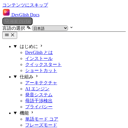
コンテンツにスキップ
DevGlish Docs
検索
Ctrl
K
言語の選択
はじめに
DevGlish とは
インストール
クイックスタート
ショートカット
仕組み
アーキテクチャ
AI エンジン
発音システム
母語干渉検出
プライバシー
機能
単語モード
コア
フレーズモード