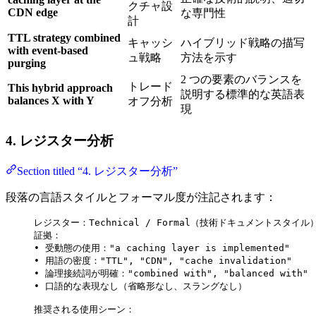
クチャ設
CDN edge
な専門性
計
TTL strategy combined
キャッシ
ハイブリッド戦略の描写
with event-based
ュ戦略
方法を示す
purging
2 つの要素のバランスを
トレード
This hybrid approach
説明する標準的な英語表
balances X with Y
オフ分析
現
4. レジスター分析
Section titled “4. レジスター分析”
段落の言語スタイルとフォーマル度が注記されます：
レジスター：Technical / Formal（技術ドキュメントスタイル
証拠：
• 受動態の使用："a caching layer is implemented"
• 用語の密度："TTL", "CDN", "cache invalidation"
• 論理接続詞が明確："combined with", "balanced with"
• 口語的な表現なし（省略形なし、スラングなし）
推奨される使用シーン：