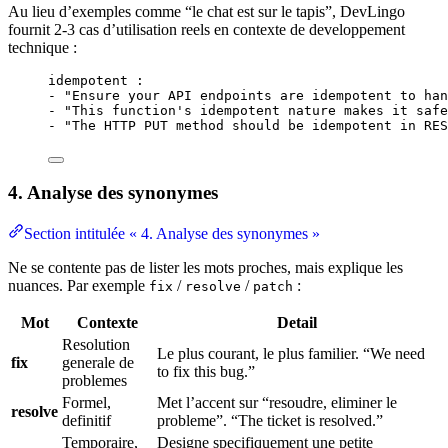
Au lieu d’exemples comme “le chat est sur le tapis”, DevLingo
fournit 2-3 cas d’utilisation reels en contexte de developpement
technique :
idempotent :
- "Ensure your API endpoints are idempotent to han
- "This function's idempotent nature makes it safe
- "The HTTP PUT method should be idempotent in RES
4. Analyse des synonymes
Section intitulée « 4. Analyse des synonymes »
Ne se contente pas de lister les mots proches, mais explique les
nuances. Par exemple
/
/
:
fix
resolve
patch
Mot
Contexte
Detail
Resolution
Le plus courant, le plus familier. “We need
fix
generale de
to fix this bug.”
problemes
Formel,
Met l’accent sur “resoudre, eliminer le
resolve
definitif
probleme”. “The ticket is resolved.”
Temporaire,
Designe specifiquement une petite