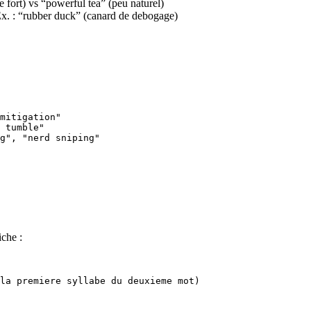
 fort) vs “powerful tea” (peu naturel)
x. : “rubber duck” (canard de debogage)
mitigation"
 tumble"
g", "nerd sniping"
iche :
la premiere syllabe du deuxieme mot)