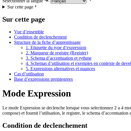
Selectionner la langue
Sur cette page
Sur cette page
Vue d’ensemble
Condition de declenchement
Structure de la fiche d’apprentissage
1. Etiquette du type d’expression
2. Marqueur de registre (Register)
3. Schema d’accentuation et rythme
4. Schemas d’utilisation et exemples en contexte de dev
5. Expressions alternatives et nuances
Cas d’utilisation
Base d’expressions preintegrees
Mode Expression
Le mode Expression se declenche lorsque vous selectionnez 2 a 4 mots 
compose) et fournit l’utilisation, le registre, le schema d’accentuation e
Condition de declenchement