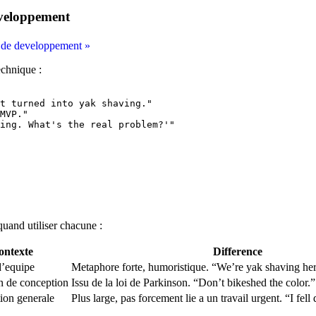
eveloppement
te de developpement »
echnique :
t turned into yak shaving."
MVP."
ing. What's the real problem?'"
quand utiliser chacune :
ontexte
Difference
’equipe
Metaphore forte, humoristique. “We’re yak shaving her
n de conception
Issu de la loi de Parkinson. “Don’t bikeshed the color.”
ion generale
Plus large, pas forcement lie a un travail urgent. “I fell