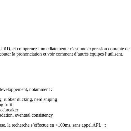
⇧D, et comprenez immediatement : c’est une expression courante de la c
couter la prononciation et voir comment d’autres equipes l’utilisent.
 developpement, notamment :
g, rubber ducking, nerd sniping
g fruit
icebreaker
radation, eventual consistency
ase, la recherche s’effectue en <100ms, sans appel API. :::