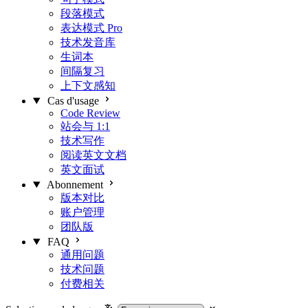
段落模式
表达模式
Pro
技术发音库
生词本
间隔复习
上下文感知
Cas d'usage
Code Review
站会与 1:1
技术写作
阅读英文文档
英文面试
Abonnement
版本对比
账户管理
团队版
FAQ
通用问题
技术问题
付费相关