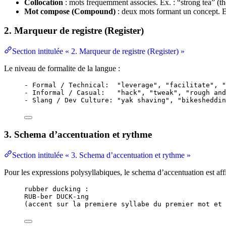
Collocation
: mots frequemment associes. Ex. : “strong tea” (the
Mot compose (Compound)
: deux mots formant un concept. E
2. Marqueur de registre (Register)
Section intitulée « 2. Marqueur de registre (Register) »
Le niveau de formalite de la langue :
- Formal / Technical:  "leverage", "facilitate", "
- Informal / Casual:   "hack", "tweak", "rough and
- Slang / Dev Culture: "yak shaving", "bikesheddin
3. Schema d’accentuation et rythme
Section intitulée « 3. Schema d’accentuation et rythme »
Pour les expressions polysyllabiques, le schema d’accentuation est aff
rubber ducking :
RUB-ber DUCK-ing
(accent sur la premiere syllabe du premier mot et 