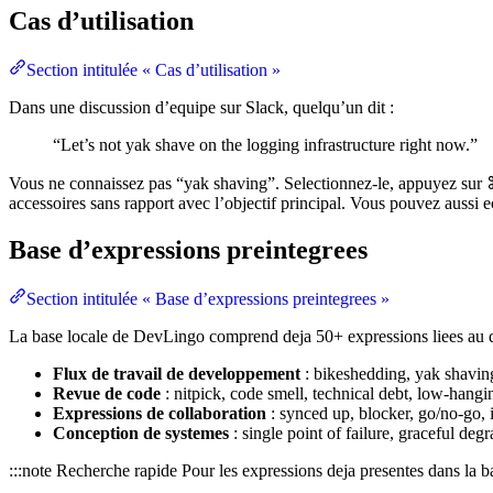
Cas d’utilisation
Section intitulée « Cas d’utilisation »
Dans une discussion d’equipe sur Slack, quelqu’un dit :
“Let’s not yak shave on the logging infrastructure right now.”
Vous ne connaissez pas “yak shaving”. Selectionnez-le, appuyez sur ⌘
accessoires sans rapport avec l’objectif principal. Vous pouvez aussi e
Base d’expressions preintegrees
Section intitulée « Base d’expressions preintegrees »
La base locale de DevLingo comprend deja 50+ expressions liees au
Flux de travail de developpement
: bikeshedding, yak shavin
Revue de code
: nitpick, code smell, technical debt, low-hangin
Expressions de collaboration
: synced up, blocker, go/no-go, 
Conception de systemes
: single point of failure, graceful deg
:::note Recherche rapide Pour les expressions deja presentes dans la b