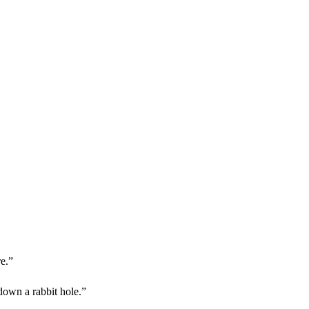
e.”
 down a rabbit hole.”