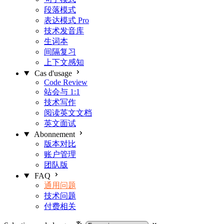
段落模式
表达模式
Pro
技术发音库
生词本
间隔复习
上下文感知
Cas d'usage
Code Review
站会与 1:1
技术写作
阅读英文文档
英文面试
Abonnement
版本对比
账户管理
团队版
FAQ
通用问题
技术问题
付费相关