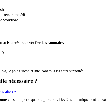
sh
 + retour immédiat
le workflow
mmarly après pour vérifier la grammaire.
 ?
ia). Apple Silicon et Intel sont tous les deux supportés.
elle nécessaire ?
cessaire ? »
ionné
dans n’importe quelle application. DevGlish lit uniquement le
tex