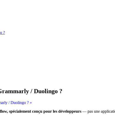
o ?
t Grammarly / Duolingo ?
marly / Duolingo ? »
kflow, spécialement conçu pour les développeurs
— pas une applicatio