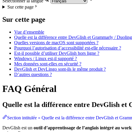
Selectionner la langue
Sur cette page
Sur cette page
Vue d’ensemble
Quelle est la différence entre DevGlish et Grammarly / Duoling
Quelles versions de macOS sont supportées ?
Pourquoi l’autorisation d’accessibilité est-elle nécessaire ?
Est-il possible d’utiliser DevGlish hors ligne ?
Windows / Linux est-il supporté ?
Mes données sont-elles en sécurité ?
DevGlish et DevLingo sont-ils le même produit ?
D’autres questions ?
FAQ Général
Quelle est la différence entre DevGlish e
Section intitulée « Quelle est la différence entre DevGlish et Gram
DevGlish est un
outil d’apprentissage de l’anglais intégré au wor