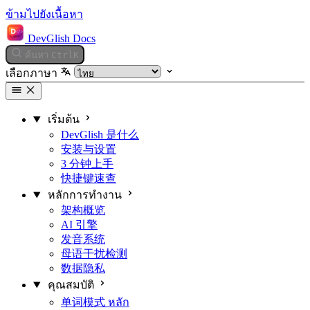
ข้ามไปยังเนื้อหา
DevGlish Docs
ค้นหา
Ctrl
K
เลือกภาษา
เริ่มต้น
DevGlish 是什么
安装与设置
3 分钟上手
快捷键速查
หลักการทำงาน
架构概览
AI 引擎
发音系统
母语干扰检测
数据隐私
คุณสมบัติ
单词模式
หลัก