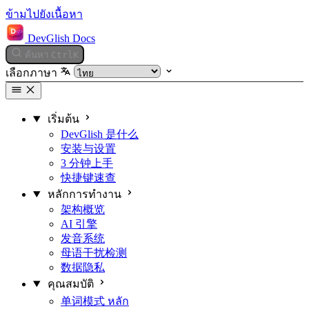
ข้ามไปยังเนื้อหา
DevGlish Docs
ค้นหา
Ctrl
K
เลือกภาษา
เริ่มต้น
DevGlish 是什么
安装与设置
3 分钟上手
快捷键速查
หลักการทำงาน
架构概览
AI 引擎
发音系统
母语干扰检测
数据隐私
คุณสมบัติ
单词模式
หลัก