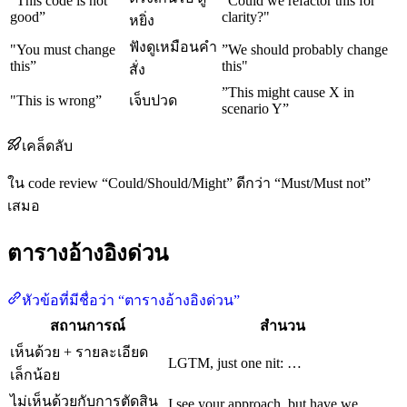
”This code is not
”Could we refactor this for
good”
clarity?"
หยิ่ง
ฟังดูเหมือนคำ
"You must change
”We should probably change
this”
this"
สั่ง
”This might cause X in
"This is wrong”
เจ็บปวด
scenario Y”
เคล็ดลับ
ใน code review “Could/Should/Might” ดีกว่า “Must/Must not”
เสมอ
ตารางอ้างอิงด่วน
หัวข้อที่มีชื่อว่า “ตารางอ้างอิงด่วน”
สถานการณ์
สำนวน
เห็นด้วย + รายละเอียด
LGTM, just one nit: …
เล็กน้อย
ไม่เห็นด้วยกับการตัดสิน
I see your approach, but have we