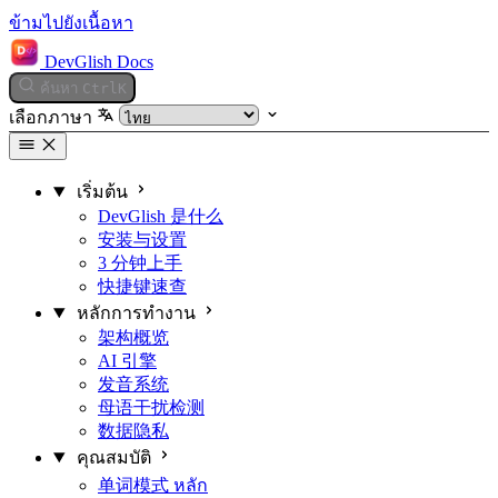
ข้ามไปยังเนื้อหา
DevGlish Docs
ค้นหา
Ctrl
K
เลือกภาษา
เริ่มต้น
DevGlish 是什么
安装与设置
3 分钟上手
快捷键速查
หลักการทำงาน
架构概览
AI 引擎
发音系统
母语干扰检测
数据隐私
คุณสมบัติ
单词模式
หลัก